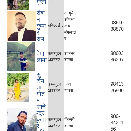
गुप्ता
रौश
आयुर्वेद
न
औषधा
98640
कुमा
वरिष्ठ बैध
लय
38870
र
मंगलटा
राय
र
पेमा
कम्प्युटर
राजस्व
98603
लामा
अपरेटर
शाखा
36297
सु
स्मि
कम्प्युटर
शिक्षा
98413
ता
अपरेटर
शाखा
26800
गौत
म
ज्ञाने
न्द्र
986-
कुमा
कम्प्युटर
जिन्सी
34211
र
अपरेटर
शाखा
56