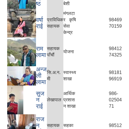
ष्ठ
बेशी
मंगलटा
वर्षा
प्राविधिक
र कृषि
98469
राई
सहायक
सेवा
70159
केन्द्र
राम
सहायक
98412
योजना
लामा
पाँचौं
74325
अन्ज
सि.अ.न.
स्वास्थ्य
98181
ली
मी
शाखा
96919
लामा
सुज
आर्थिक
986-
न
लेखापाल
प्रशास
02504
राई
न शाखा
71
राज
न
सहायक
सहका
98512