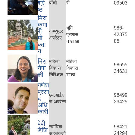
श्रे
पाँचौं
री
09503
ष्ठ
मिरा
कुमा
भूमि
986-
री
कम्प्युटर
प्रशास
42375
मो
अपरेटर
न शाखा
85
क्ता
न
मिरा
महिला
महिला
98655
नेपा
विकास
विकास
34631
ली
निरिक्षक
शाखा
गणेश
प्रसा
एम.आई.ए
98499
द
स अपरेटर
23425
अधि
कारी
वेवी
न्यायिक
98421
डेजि
सहजकर्ता
24294