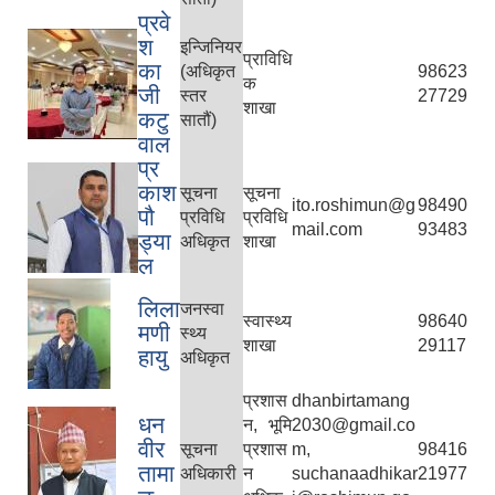
प्रवे
श
इन्जिनियर
प्राविधि
का
(अधिकृत
98623
क
जी
स्तर
27729
शाखा
कटु
सातौं)
वाल
प्र
काश
सूचना
सूचना
ito.roshimun@g
98490
पौ
प्रविधि
प्रविधि
mail.com
93483
ड्या
अधिकृत
शाखा
ल
लिला
जनस्वा
स्वास्थ्य
98640
मणी
स्थ्य
शाखा
29117
हायु
अधिकृत
प्रशास
dhanbirtamang
धन
न, भूमि
2030@gmail.co
वीर
सूचना
प्रशास
m,
98416
तामा
अधिकारी
न
suchanaadhikar
21977