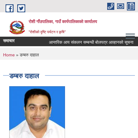
Skip to main content
रोशी गाँउपालिका, गाउँ कार्यपालिकाको कार्यालय
"रोशीको दृष्टि पर्यटन र कृषि"
समाचार
आन्तरिक आय संकलन सम्बन्धी बोलपत्र आव्हानको सूचना
You are here
Home
» डम्बरु दाहाल
डम्बरु दाहाल