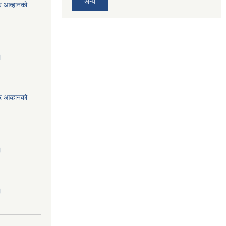
अन्य
र आव्हानको
।
र आव्हानको
।
।